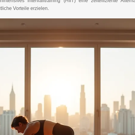
ntensives Intervalltraining (HIIT) eine zeiteffiziente Alt
iche Vorteile erzielen.