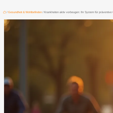
/
Gesundheit & Wohlbefinden
/ Krankheiten aktiv vorbeugen: Ihr System für präventive